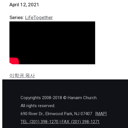
April 12, 2021
Series:
LifeTogether
이학권 목사
Copyrights 2008-2018 © Hanaim Church.
All rights reserved.
690 River Dr., Elmwood Park, NJ 07407
[MAP]
TEL: (201) 398-1270 | FAX: (201) 398-1271