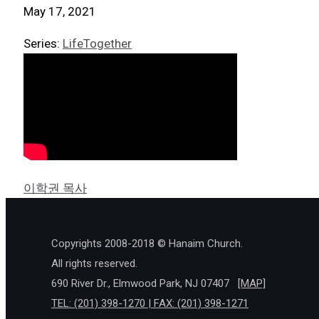
May 17, 2021
Series:
LifeTogether
이학권 목사
Copyrights 2008-2018 © Hanaim Church.
All rights reserved.
690 River Dr., Elmwood Park, NJ 07407
[MAP]
TEL: (201) 398-1270 | FAX: (201) 398-1271