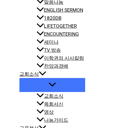
말씀나눔
ENGLISH SERMON
1820DB
LIFETOGETHER
ENCOUNTERING
세미나
TV 방송
이학권의 시사칼럼
찬양과경배
교회소식
교회소식
목회서신
명상
나눔가이드