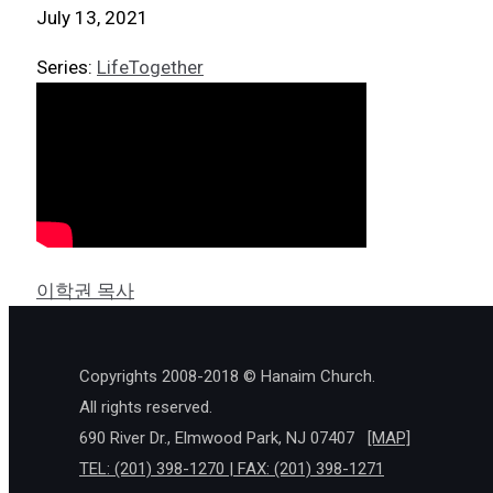
July 13, 2021
Series:
LifeTogether
이학권 목사
Copyrights 2008-2018 © Hanaim Church.
All rights reserved.
690 River Dr., Elmwood Park, NJ 07407
[MAP]
TEL: (201) 398-1270 | FAX: (201) 398-1271