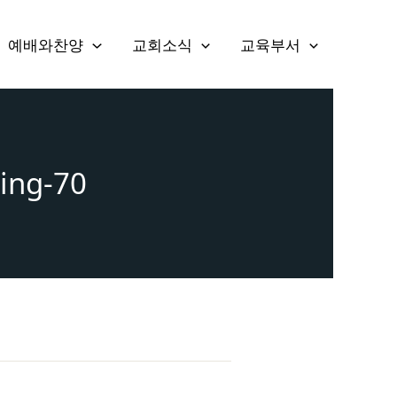
예배와찬양
교회소식
교육부서
ring-70