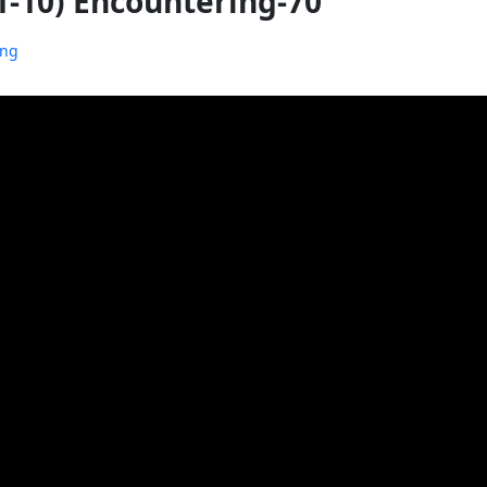
:1-10) Encountering-70
ing