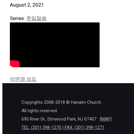
August 2, 2021
Series:
주일말씀
이연경 성도
Copyrights 2008-2018 © Hanaim Church.
All rights reserved.
690 River Dr., Elmwood Park, NJ 07407
[MAP]
TEL: (201) 398-1270 | FAX: (201) 398-1271