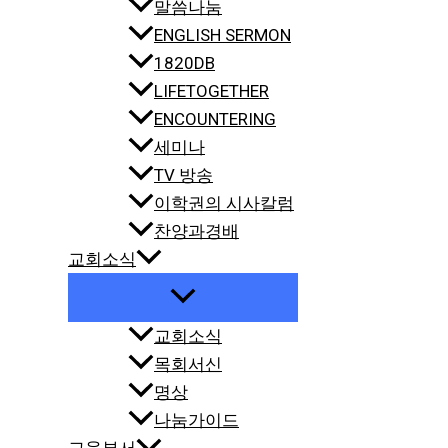
말씀나눔
ENGLISH SERMON
1820DB
LIFETOGETHER
ENCOUNTERING
세미나
TV 방송
이학권의 시사칼럼
찬양과경배
교회소식
교회소식
목회서신
명상
나눔가이드