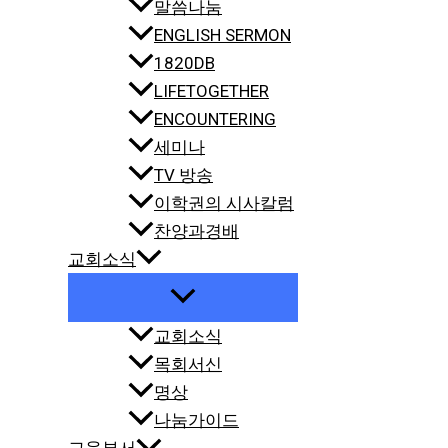
말씀나눔
ENGLISH SERMON
1820DB
LIFETOGETHER
ENCOUNTERING
세미나
TV 방송
이학권의 시사칼럼
찬양과경배
교회소식
교회소식
목회서신
명상
나눔가이드