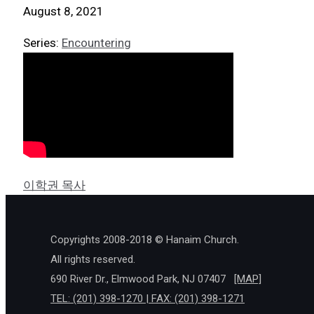
August 8, 2021
Series:
Encountering
이학권 목사
Copyrights 2008-2018 © Hanaim Church.
All rights reserved.
690 River Dr., Elmwood Park, NJ 07407
[MAP]
TEL: (201) 398-1270 | FAX: (201) 398-1271