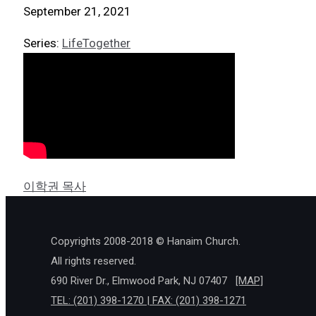
September 21, 2021
Series:
LifeTogether
이학권 목사
Copyrights 2008-2018 © Hanaim Church.
All rights reserved.
690 River Dr., Elmwood Park, NJ 07407
[MAP]
TEL: (201) 398-1270 | FAX: (201) 398-1271