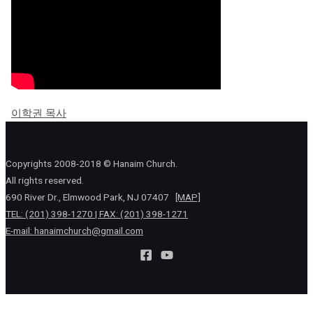
이학권 목사
Copyrights 2008-2018 © Hanaim Church.
All rights reserved.
690 River Dr., Elmwood Park, NJ 07407
[MAP]
TEL: (201) 398-1270 | FAX: (201) 398-1271
E-mail:
hanaimchurch@gmail.com