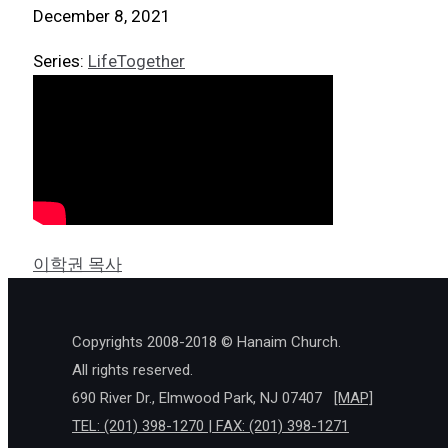
December 8, 2021
Series:
LifeTogether
이학권 목사
Copyrights 2008-2018 © Hanaim Church.
All rights reserved.
690 River Dr., Elmwood Park, NJ 07407
[MAP]
TEL: (201) 398-1270 | FAX: (201) 398-1271