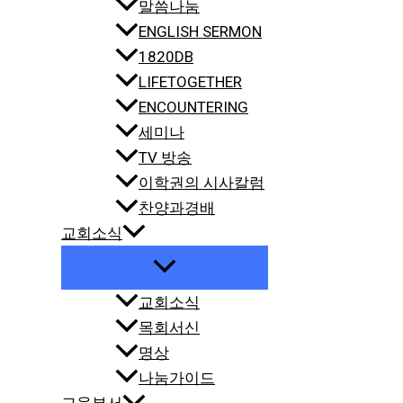
말씀나눔
ENGLISH SERMON
1820DB
LIFETOGETHER
ENCOUNTERING
세미나
TV 방송
이학권의 시사칼럼
찬양과경배
교회소식
교회소식
목회서신
명상
나눔가이드