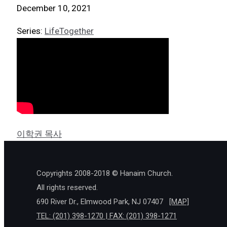
December 10, 2021
Series:
LifeTogether
이학권 목사
Copyrights 2008-2018 © Hanaim Church.
All rights reserved.
690 River Dr., Elmwood Park, NJ 07407
[MAP]
TEL: (201) 398-1270 | FAX: (201) 398-1271