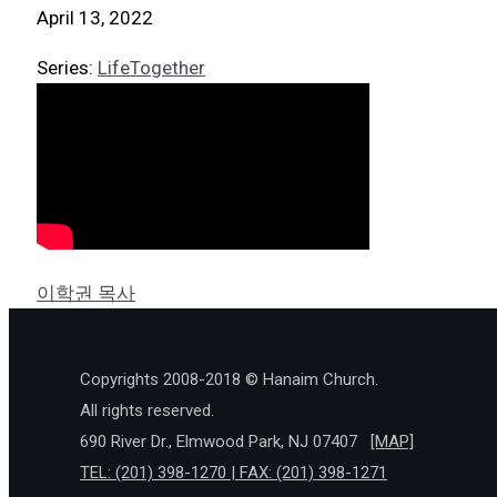
April 13, 2022
Series:
LifeTogether
이학권 목사
Copyrights 2008-2018 © Hanaim Church.
All rights reserved.
690 River Dr., Elmwood Park, NJ 07407
[MAP]
TEL: (201) 398-1270 | FAX: (201) 398-1271