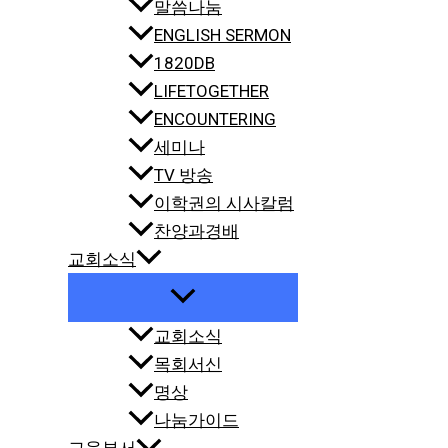
말씀나눔
ENGLISH SERMON
1820DB
LIFETOGETHER
ENCOUNTERING
세미나
TV 방송
이학권의 시사칼럼
찬양과경배
교회소식
교회소식
목회서신
명상
나눔가이드