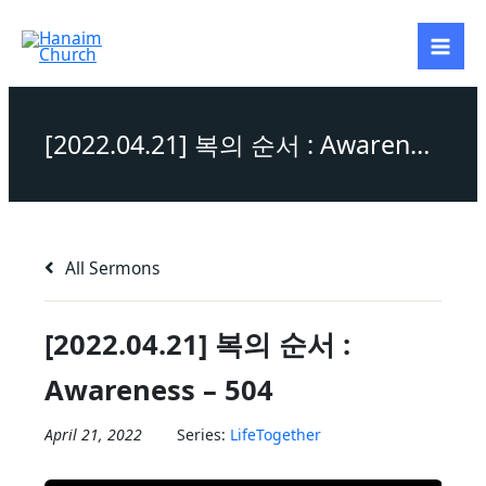
Skip
to
content
[2022.04.21] 복의 순서 : Awareness – 504
All Sermons
[2022.04.21] 복의 순서 :
Awareness – 504
April 21, 2022
Series:
LifeTogether