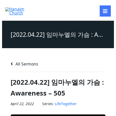
Skip
to
content
[2022.04.22] 임마누엘의 가슴 : Awareness – 505
All Sermons
[2022.04.22] 임마누엘의 가슴 :
Awareness – 505
April 22, 2022
Series:
LifeTogether