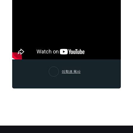
이학권 목사