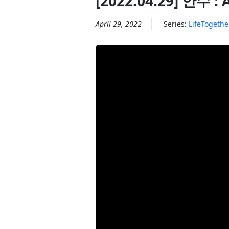
[2022.04.29] 안수 : 
April 29, 2022
Series:
LifeTogethe