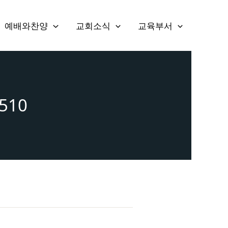
예배와찬양
교회소식
교육부서
 510