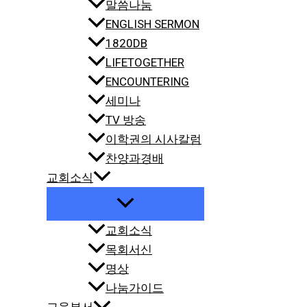
말씀나눔
ENGLISH SERMON
1820DB
LIFETOGETHER
ENCOUNTERING
세미나
TV 방송
이학권의 시사칼럼
찬양과경배
교회소식
교회소식
목회서신
명상
나눔가이드