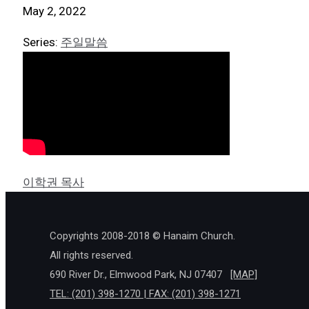
May 2, 2022
Series:
주일말씀
이학권 목사
Copyrights 2008-2018 © Hanaim Church.
All rights reserved.
690 River Dr., Elmwood Park, NJ 07407
[MAP]
TEL: (201) 398-1270 | FAX: (201) 398-1271