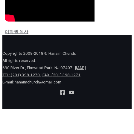
이학권 목사
Copyrights 2008-2018 © Hanaim Church.
All rights reserved.
690 River Dr., Elmwood Park, NJ 07407
[MAP]
TEL: (201) 398-1270 | FAX: (201) 398-1271
E-mail:
hanaimchurch@gmail.com