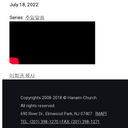
July 18, 2022
Series:
주일말씀
이학권 목사
Copyrights 2008-2018 © Hanaim Church.
All rights reserved.
690 River Dr., Elmwood Park, NJ 07407
[MAP]
TEL: (201) 398-1270 | FAX: (201) 398-1271