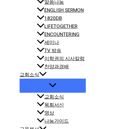
말씀나눔
ENGLISH SERMON
1820DB
LIFETOGETHER
ENCOUNTERING
세미나
TV 방송
이학권의 시사칼럼
찬양과경배
교회소식
교회소식
목회서신
명상
나눔가이드