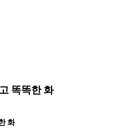
) 옳고 똑똑한 화
똑한 화