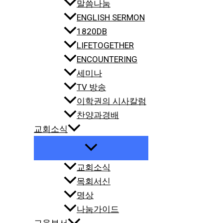
말씀나눔
ENGLISH SERMON
1820DB
LIFETOGETHER
ENCOUNTERING
세미나
TV 방송
이학권의 시사칼럼
찬양과경배
교회소식
교회소식
목회서신
명상
나눔가이드