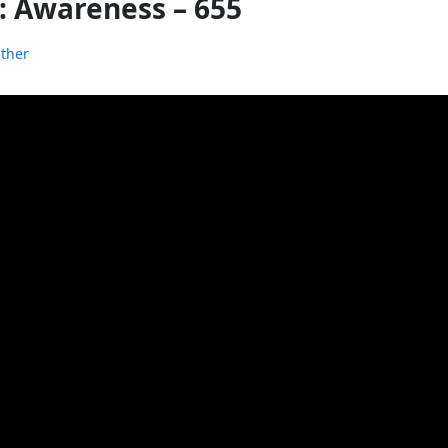
: Awareness – 655
ether