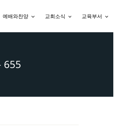
예배와찬양
교회소식
교육부서
– 655