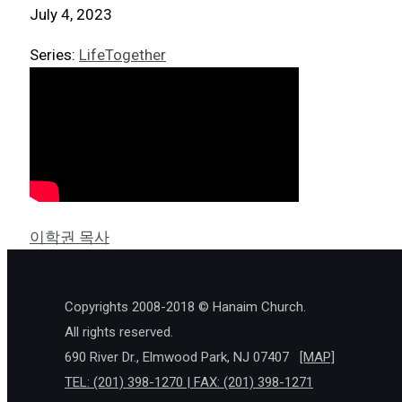
July 4, 2023
Series:
LifeTogether
이학권 목사
Copyrights 2008-2018 © Hanaim Church.
All rights reserved.
690 River Dr., Elmwood Park, NJ 07407
[MAP]
TEL: (201) 398-1270 | FAX: (201) 398-1271