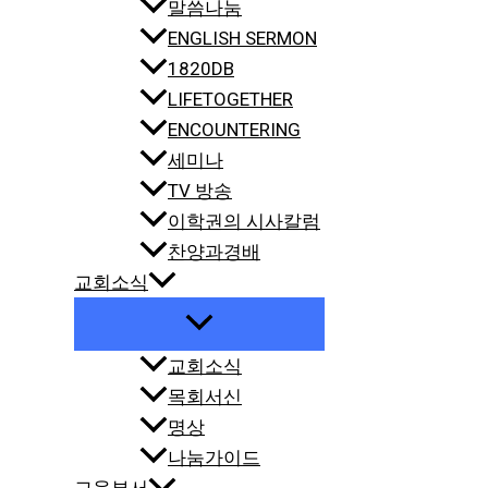
말씀나눔
ENGLISH SERMON
1820DB
LIFETOGETHER
ENCOUNTERING
세미나
TV 방송
이학권의 시사칼럼
찬양과경배
교회소식
교회소식
목회서신
명상
나눔가이드