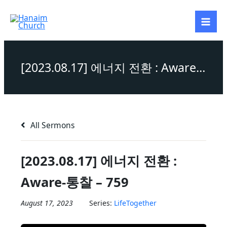
Skip
to
content
[2023.08.17] 에너지 전환 : Aware-통찰 – 759
All Sermons
[2023.08.17] 에너지 전환 :
Aware-통찰 – 759
August 17, 2023
Series:
LifeTogether