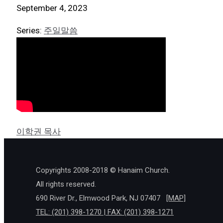
September 4, 2023
Series:
주일말씀
이학권 목사
Copyrights 2008-2018 © Hanaim Church.
All rights reserved.
690 River Dr., Elmwood Park, NJ 07407
[MAP]
TEL: (201) 398-1270 | FAX: (201) 398-1271