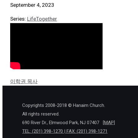
September 4, 2023
Series:
LifeTogether
이학권 목사
Copyrights 2008-2018 © Hanaim Church.
All rights reserved.
690 River Dr., Elmwood Park, NJ 07407
[MAP]
TEL: (201) 398-1270 | FAX: (201) 398-1271