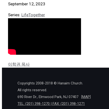
September 12, 2023
Series:
LifeTogether
이학권 목사
Copyrights 2008-2018 © Hanaim Church.
All rights reserved.
690 River Dr., Elmwood Park, NJ 07407
[MAP]
TEL: (201) 398-1270 | FAX: (201) 398-1271