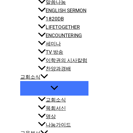
말씀나눔
ENGLISH SERMON
1820DB
LIFETOGETHER
ENCOUNTERING
세미나
TV 방송
이학권의 시사칼럼
찬양과경배
교회소식
교회소식
목회서신
명상
나눔가이드