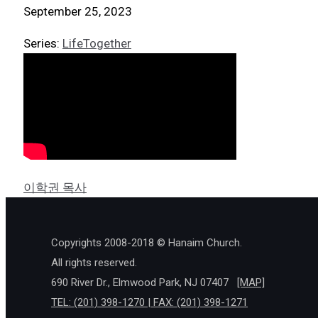
September 25, 2023
Series:
LifeTogether
이학권 목사
Copyrights 2008-2018 © Hanaim Church.
All rights reserved.
690 River Dr., Elmwood Park, NJ 07407
[MAP]
TEL: (201) 398-1270 | FAX: (201) 398-1271