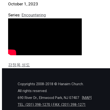
October 1, 2023
Series:
Encountering
강정옥 성도
Copyrights 2008-2018 © Hanaim Church.
All rights reserved.
690 River Dr., Elmwood Park, NJ 07407
[MAP]
TEL: (201) 398-1270 | FAX: (201) 398-1271