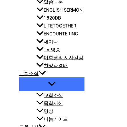
말씀나눔
ENGLISH SERMON
1820DB
LIFETOGETHER
ENCOUNTERING
세미나
TV 방송
이학권의 시사칼럼
찬양과경배
교회소식
교회소식
목회서신
명상
나눔가이드