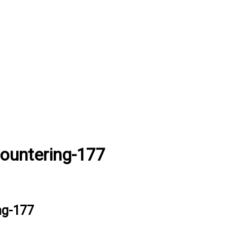
countering-177
ng-177