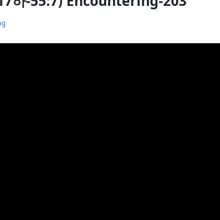
:17하-55:7) Encountering-203
ng