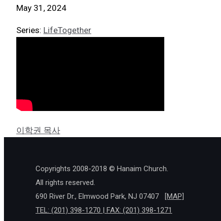
May 31, 2024
Series:
LifeTogether
이학권 목사
Copyrights 2008-2018 © Hanaim Church.
All rights reserved.
690 River Dr., Elmwood Park, NJ 07407
[MAP]
TEL: (201) 398-1270 | FAX: (201) 398-1271