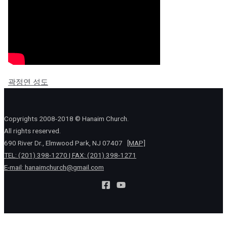
곽정연 성도
Copyrights 2008-2018 © Hanaim Church.
All rights reserved.
690 River Dr., Elmwood Park, NJ 07407
[MAP]
TEL: (201) 398-1270 | FAX: (201) 398-1271
E-mail:
hanaimchurch@gmail.com