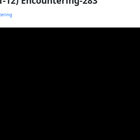
:1-12) Encountering-283
tering