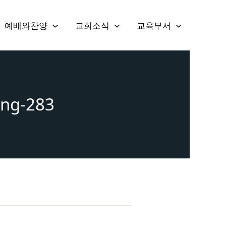
예배와찬양
교회소식
교육부서
ing-283