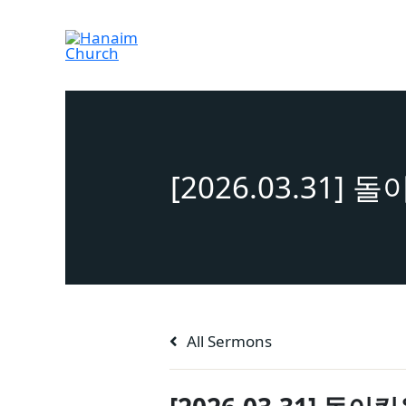
Skip
to
content
[2026.03.31
All Sermons