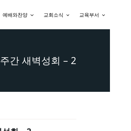
예배와찬양
교회소식
교육부서
난주간 새벽성회 – 2