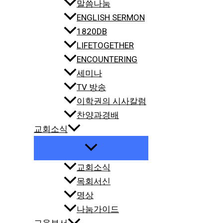
말씀나눔
ENGLISH SERMON
1820DB
LIFETOGETHER
ENCOUNTERING
세미나
TV 방송
이학권의 시사칼럼
찬양과경배
교회소식
교회소식
목회서신
명상
나눔가이드