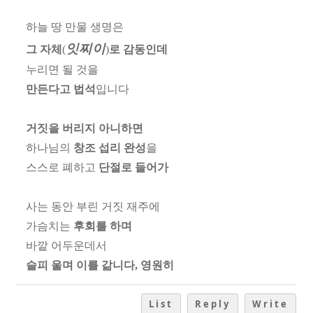
하늘 땅 만물 생명은
잇찌이
그 자체
(
)
로 감동인데
누리면
될 것을
만든다고 법석
입니다
거짓을 버리지 아니하면
하나님의
창조 섭리 완성
을
스스로 폐하고
단절로 들어가
사는 동안 부린 거짓 재주에
가슴치는
후회를 하며
바깥 어두운데서
슬피 울며 이를 갊니다
,
영원히
List
Reply
Write