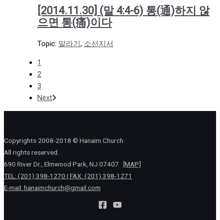
[2014.11.30] (말 4:4-6) 통(通)하지 않
으면 통(痛)이다
Topic:
말라기
,
소선지서
1
2
3
Next
Copyrights 2008-2018 © Hanaim Church.
All rights reserved.
690 River Dr., Elmwood Park, NJ 07407
[MAP]
TEL: (201) 398-1270 | FAX: (201) 398-1271
E-mail:
hanaimchurch@gmail.com