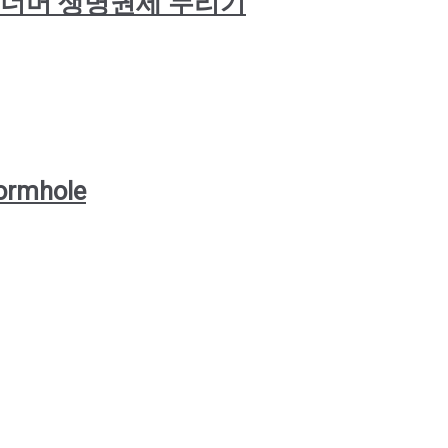
가짜마음 너머 생명권세 누리기
wormhole