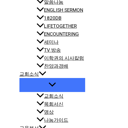
말씀나눔
ENGLISH SERMON
1820DB
LIFETOGETHER
ENCOUNTERING
세미나
TV 방송
이학권의 시사칼럼
찬양과경배
교회소식
교회소식
목회서신
명상
나눔가이드