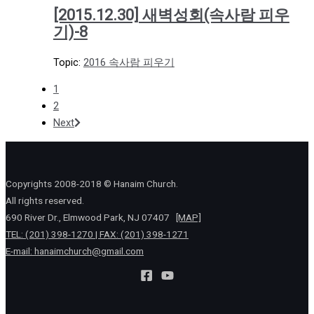
[2015.12.30] 새벽성회(속사람 피우
기)-8
Topic:
2016 속사람 피우기
1
2
Next
Copyrights 2008-2018 © Hanaim Church.
All rights reserved.
690 River Dr., Elmwood Park, NJ 07407
[MAP]
TEL: (201) 398-1270 | FAX: (201) 398-1271
E-mail:
hanaimchurch@gmail.com