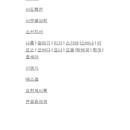
사도행전
사무엘상하
소선지서
나홈
|
말라기
|
미가
|
스가랴
|
스바냐
|
아
모스
|
오바댜
|
요나
|
요엘
|
하박국
|
학개
|
호세아
신명기
에스겔
요한계시록
큰걸음성경